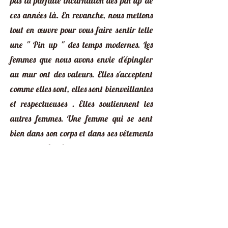
pas la parfaite incarnation des pin up de
ces années là. En revanche, nous mettons
tout en œuvre pour vous faire sentir telle
une '' Pin up '' des temps modernes. Les
femmes que nous avons envie d'épingler
au mur ont des valeurs. Elles s'acceptent
comme elles sont, elles sont bienveillantes
et respectueuses . Elles soutiennent les
autres femmes. Une femme qui se sent
bien dans son corps et dans ses vêtements
rayonnera forcément aux yeux des autres.
Mais mieux que des mots, voici en images
les Pin Up qui sont passées par Pin Up et
Moi !