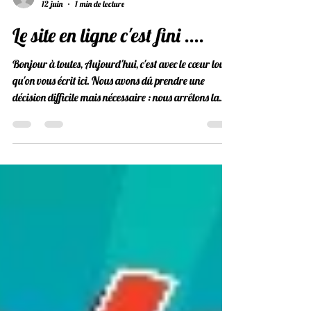
pinupetmoi
12 juin
1 min de lecture
Le site en ligne c'est fini ....
Bonjour à toutes, Aujourd'hui, c'est avec le cœur lourd
qu'on vous écrit ici. Nous avons dû prendre une
décision difficile mais nécessaire : nous arrêtons la
vente en ligne sur www.pinupetmoi.com . Dès que
nous avons commencé les déplacements pour vous
rencontrer sur les événements, on nous a demandé de
pouvoir acheter nos produits en ligne, pour celles qui
sont trop loin de notre boutique à Cluses. Nous l'avons
fait mais malheureusement le succès n'a pas été au
rendez vous.