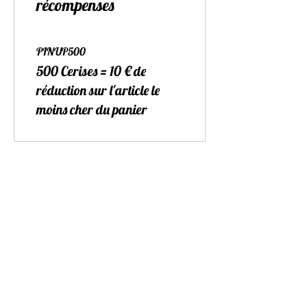
récompenses
PINUP500
500 Cerises = 10 € de
réduction sur l'article le
moins cher du panier
Mentions Légales
Politique de confidentialité
Conditions Générales
Livraison & Retours
Programme de fidelité
FAQ
Newsletter