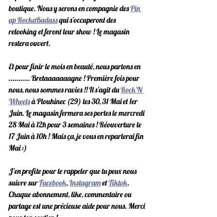
boutique. Nous y serons en compagnie des 
Pin 
up RockaBadass
 qui s'occuperont des 
relooking et feront leur show ! Le magasin 
restera ouvert.
Et pour finir le mois en beauté, nous partons en 
........... Bretaaaaaaagne ! Première fois pour 
nous, nous sommes ravies !! Il s'agit du 
Rock'N 
Wheels
 à Plouhinec (29) les 30, 31 Mai et 1er 
Juin. Le magasin fermera ses portes le mercredi 
28 Mai à 12h pour 3 semaines ! Réouverture le 
17 Juin à 10h ! Mais ça, je vous en reparlerai fin 
Mai :) 
J'en profite pour te rappeler que tu peux nous 
suivre sur 
Facebook
, 
Instagram
 et 
Tiktok
. 
Chaque abonnement, like, commentaire ou 
partage est une précieuse aide pour nous. Merci 