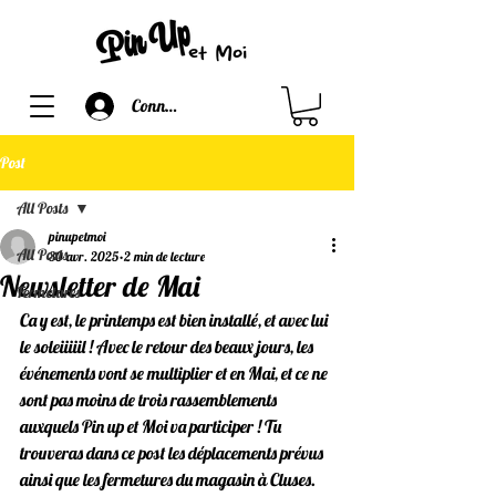
Connexion
Post
All Posts
pinupetmoi
All Posts
30 avr. 2025
2 min de lecture
Newsletter de Mai
Fermetures
Ca y est, le printemps est bien installé, et avec lui 
le soleiiiiil ! Avec le retour des beaux jours, les 
événements vont se multiplier et en Mai, et ce ne 
sont pas moins de trois rassemblements 
auxquels Pin up et Moi va participer ! Tu 
trouveras dans ce post les déplacements prévus 
ainsi que les fermetures du magasin à Cluses.