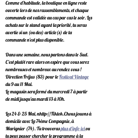
Comme d'habitude, la boutique en ligne reste 
ouverte lors de nos rassemblements, et chaque 
commande est validée au cas par cas le soir. Les 
achats sur le stand ayant la priorité, tu seras 
avertie si un (ou des) article(s) de ta 
commande n'est plus disponible.
Dans une semaine, nous partons dans le Sud. 
C'est plutôt rare alors on espère que vous serez 
nombreuses et nombreux au rendez vous ! 
Direction Fréjus (83) pour le 
Festival Vintage
du 9 au 11 Mai.
Le magasin sera fermé du mercredi 7 à partir 
de midi jusqu'au mardi 13 à 10h.
Les 24 & 25 Mai, nhttp://Tiktok.Chous jouons à 
domicile avec La 74ème Compagnie, à 
Marignier (74). Tu trouveras 
plus d'info ici 
ou 
tu peux passer chercher le programme à la 