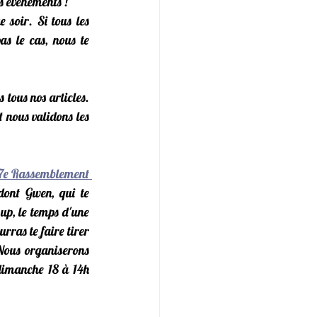
is événements !
soir. Si tous les 
as le cas, nous te 
ous nos articles. 
t nous validons les 
7e Rassemblement 
dont Gwen, qui te 
up, le temps d'une 
urras te faire tirer 
Nous organiserons 
dimanche 18 à 14h 