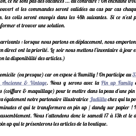
n, ce ne sont pas des vacances ... au contraire ! On enchaîne tro
a ouvert et les commandes seront validées au cas par cas chaque 
s, les colis seront envoyés dans les 48h suivantes. Si ce n'est p
nformer et trouver une solution.
rrivants : lorsque nous partons en déplacement, nous emportons t
 direct ont la priorité. Le soir nous mettons l'inventaire à jour e
 la disponibilité des articles.)
domicile (ou presque) car on expose à Rumilly ! On participe au 
3
s Ancienne & Vintage
. Nous y serons avec la 
Pin up Family
 
s (coiffure & maquillage) pour te mettre dans la peau d'une pin 
ra également notre partenaire illustratrice 
Judiillu
 chez qui tu po
 minutes et qui te transformera en pin up / dandy sur papier ! 
 rassemblement. Nous t'attendons donc le samedi 17 à 13h et le 
pin up qui te présenterons les articles de la boutique.