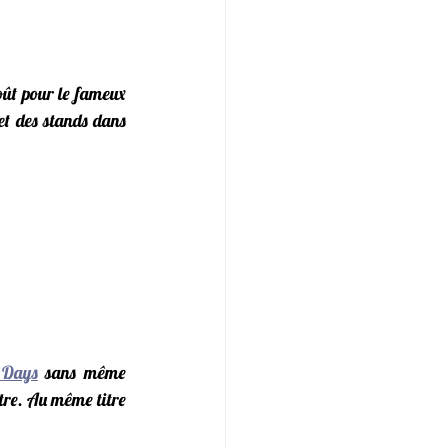
Après Rumilly, c'est direction le Pas de Calais où tu nous retrouveras les 23, 24 & 25 Août pour le fameux 
t des stands dans 
 Days
 sans même 
itre. Au même titre 