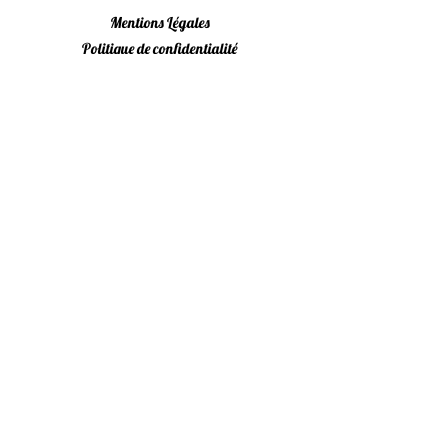
Mentions Légales
Politique de confidentialité
Conditions Générales
Livraison & Retours
Programme de fidelité
FAQ
Newsletter
utilisation raisonnée, nous non plus on n'aime
pas être envahies !
M'inscrire