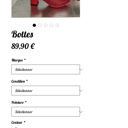
Bottes
Prix
89,90 €
Marque
*
Condition
*
Pointure
*
Couleur
*