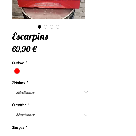
Escarpins
Prix
69,90 €
Couleur
*
Pointure
*
Condition
*
Marque
*