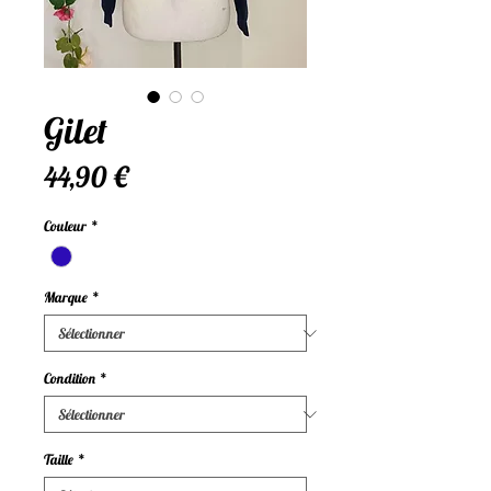
Gilet
Prix
44,90 €
Couleur
*
Marque
*
Condition
*
Taille
*