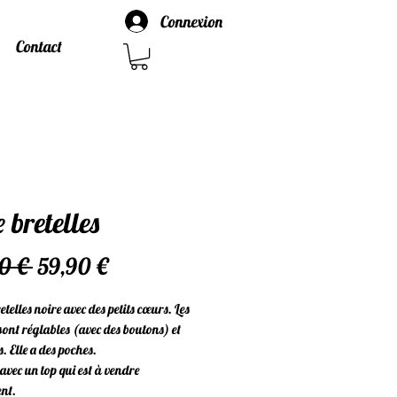
Connexion
Contact
 bretelles
Prix
Prix
0 € 
59,90 €
original
promotionnel
etelles noire avec des petits cœurs. Les
 sont réglables (avec des boutons) et
. Elle a des poches.
avec un top qui est à vendre
nt.