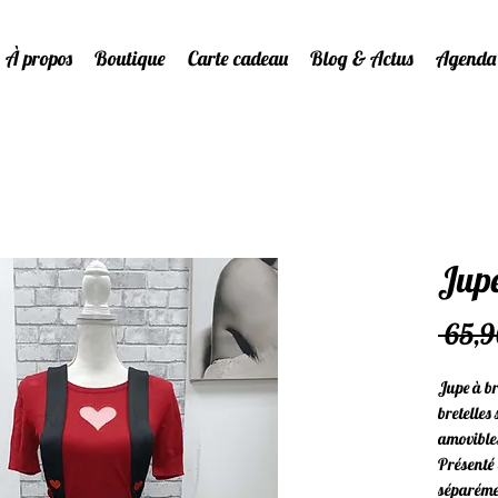
À propos
Boutique
Carte cadeau
Blog & Actus
Agenda
Jupe
 65,9
Jupe à br
bretelles
amovibles
Présenté 
séparéme