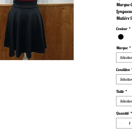
Marque Co
Longueur 
Matière 
Couleur
*
Marque
*
Sélectio
Condition
Sélectio
Taille
*
Sélectio
Quantité