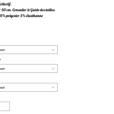
llectif.
50 cm. Consulter le Guide des tailles.
95% polyester 5% élasthanne
nner
*
nner
nner
*