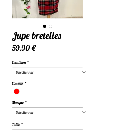
Jupe bretelles
Prix
59,90 €
Condition
*
Couleur
*
Marque
*
Taille
*