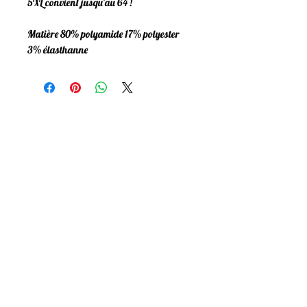
5XL convient jusqu'au 64 !
Matière 80% polyamide 17% polyester
3% élasthanne
Mentions Légales
Politique de confidentialité
Conditions Générales
Livraison & Retours
Programme de fidelité
FAQ
Newsletter
utilisation raisonnée, nous non plus on n'aime
pas être envahies !