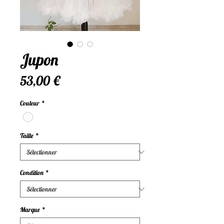
Jupon
Prix
53,00 €
Couleur
*
Taille
*
Condition
*
Marque
*