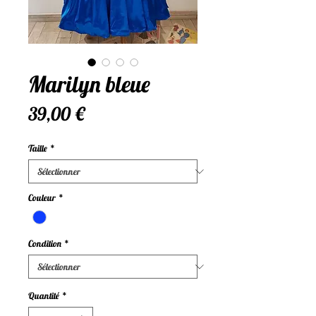
Marilyn bleue
Prix
39,00 €
Taille
*
Couleur
*
Condition
*
Quantité
*