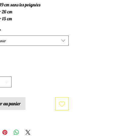
19 cm sans les poignées
r 26 cm
r 15 cm
*
nner
*
r au panier