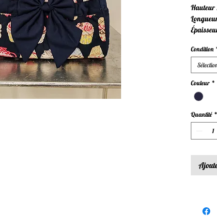
Hauteur 
Longueu
Épaisseu
Condition
Sélectio
Couleur
*
Quantité
Ajoute