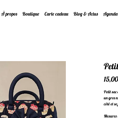
À propos
Boutique
Carte cadeau
Blog & Actus
Agenda
Peti
15,00
Petit sac
un gros n
côté et se
Mesures 