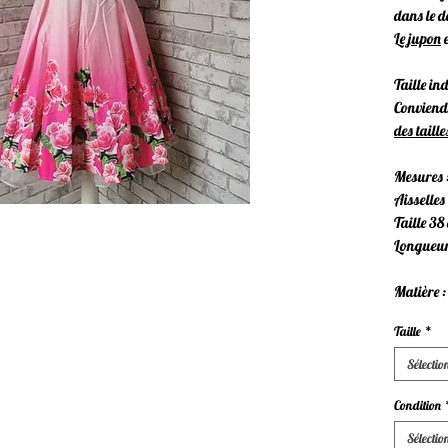
dans le d
Le
jupon
e
Taille ind
Conviendr
des taille
Mesures 
Aisselles
Taille 38
Longueur
Matière 
Taille
*
Sélectio
Condition
Sélectio