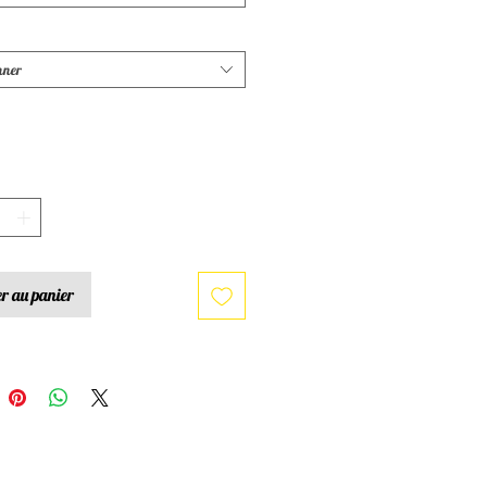
nner
*
r au panier