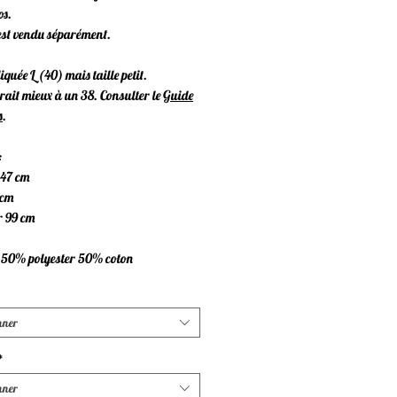
os.
st vendu séparément.
iquée L (40) mais taille petit.
ait mieux à un 38. Consulter le
Guide
s
.
:
 47 cm
 cm
 99 cm
: 50% polyester 50% coton
nner
*
nner