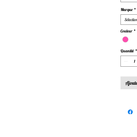
Marque
*
Sélectio
Couleur
*
Quantité
Ajoute