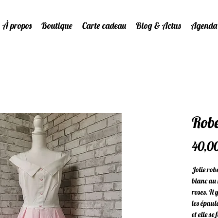
À propos
Boutique
Carte cadeau
Blog & Actus
Agenda
Robe
40,0
Jolie rob
blanc au r
roses. Il 
les épaul
et elle se