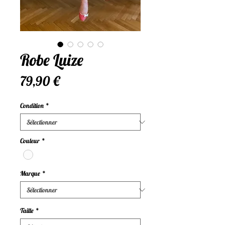
Robe Luize
Prix
79,90 €
Condition
*
Couleur
*
Marque
*
Taille
*