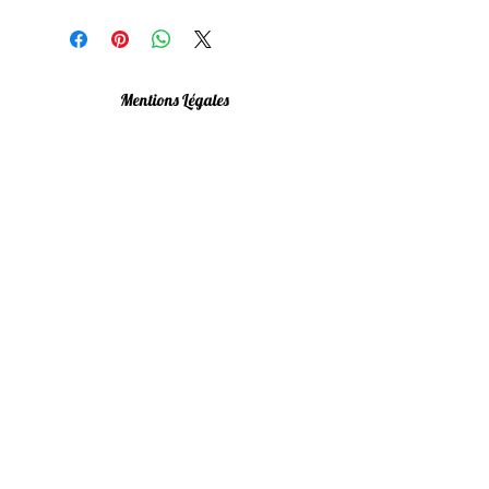
Mentions Légales
Politique de confidentialité
Conditions Générales
Livraison & Retours
Programme de fidelité
FAQ
Newsletter
utilisation raisonnée, nous non plus on n'aime
pas être envahies !
M'inscrire