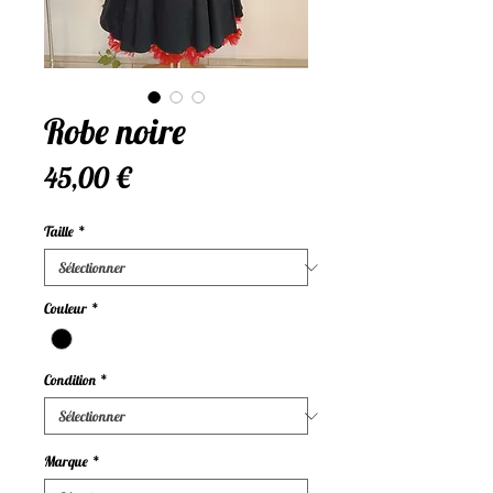
Robe noire
Prix
45,00 €
Taille
*
Couleur
*
Condition
*
Marque
*