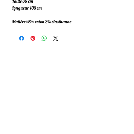
Taille 35 cm
Longueur 108 cm
Matière 98% coton 2% élasthanne
Mentions Légales
Politique de confidentialité
Conditions Générales
Livraison & Retours
Programme de fidelité
FAQ
Newsletter
utilisation raisonnée, nous non plus on n'aime
pas être envahies !