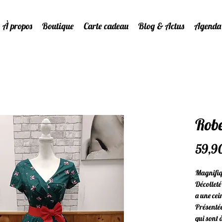
À propos
Boutique
Carte cadeau
Blog & Actus
Agenda
Robe
59,9
Magnifiqu
Décolleté
a une cei
Présenté
qui sont 