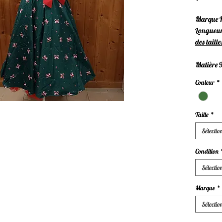
Marque H
Longueur
des taille
Matière 
Couleur
*
Taille
*
Sélectio
Condition
Sélectio
Marque
*
Sélectio