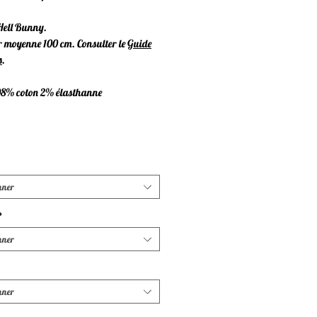
ell Bunny.
 moyenne 100 cm. Consulter le
Guide
s
.
98% coton 2% élasthanne
nner
*
nner
nner