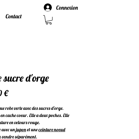
Connexion
Contact
 sucre d'orge
Prix
0 €
e robe verte avec des sucres d'orge.
 en cache coeur. Elle a deux poches. Elle
nture en velours rouge.
e avec un
jupon
et une
ceinture noeud
à vendre séparément.