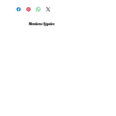
Mentions Légales
Politique de confidentialité
Conditions Générales
Livraison & Retours
Programme de fidelité
FAQ
Newsletter
utilisation raisonnée, nous non plus on n'aime
pas être envahies !
M'inscrire