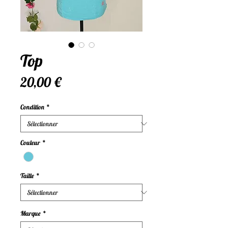
Top
Prix
20,00 €
Condition
*
Couleur
*
Taille
*
Marque
*