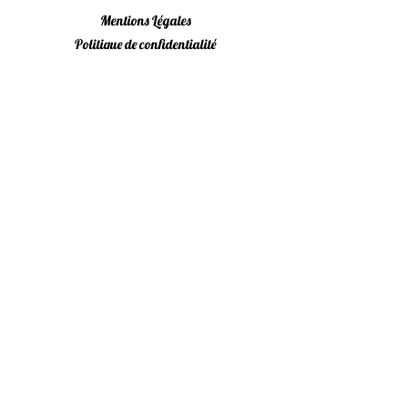
Mentions Légales
Politique de confidentialité
Conditions Générales
Livraison & Retours
Programme de fidelité
FAQ
Newsletter
utilisation raisonnée, nous non plus on n'aime
pas être envahies !
M'inscrire